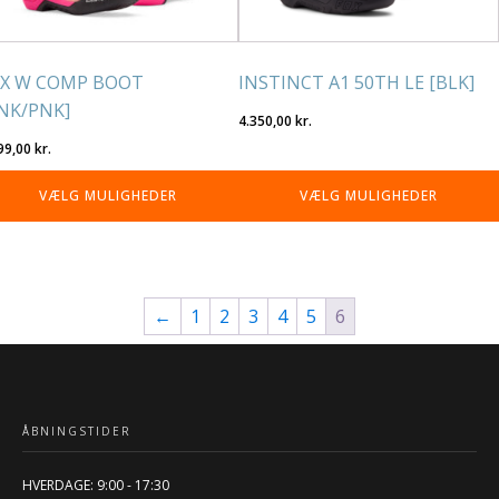
på
residen
varesiden
X W COMP BOOT
INSTINCT A1 50TH LE [BLK]
NK/PNK]
4.350,00
kr.
99,00
kr.
VÆLG MULIGHEDER
VÆLG MULIGHEDER
←
1
2
3
4
5
6
ÅBNINGSTIDER
HVERDAGE: 9:00 - 17:30