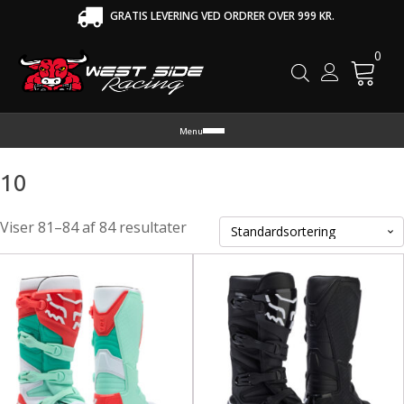
GRATIS LEVERING VED ORDRER OVER 999 KR.
0
Cart
Menu
10
Viser 81–84 af 84 resultater
tte
Dette
re
vare
r
har
re
flere
rianter.
varianter.
lighederne
Mulighederne
n
kan