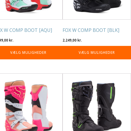
lges
vælges
på
residen
varesiden
X W COMP BOOT [AQU]
FOX W COMP BOOT [BLK]
99,00
kr.
2.249,00
kr.
VÆLG MULIGHEDER
VÆLG MULIGHEDER
tte
Dette
re
vare
r
har
re
flere
rianter.
varianter.
lighederne
Mulighederne
n
kan
lges
vælges