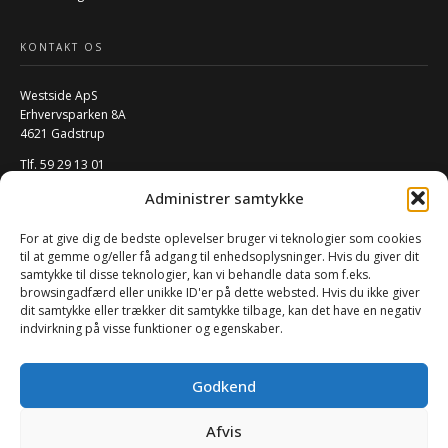
KONTAKT OS
Westside ApS
Erhvervsparken 8A
4621 Gadstrup
Tlf. 59 29 13 01
Mail:
info@w-rs.dk
Administrer samtykke
CVR: 40796932
For at give dig de bedste oplevelser bruger vi teknologier som cookies
FØLG OS PÅ SOCIALE MEDIER
til at gemme og/eller få adgang til enhedsoplysninger. Hvis du giver dit
samtykke til disse teknologier, kan vi behandle data som f.eks.
browsingadfærd eller unikke ID'er på dette websted. Hvis du ikke giver
dit samtykke eller trækker dit samtykke tilbage, kan det have en negativ
indvirkning på visse funktioner og egenskaber.
Godkend
Afvis