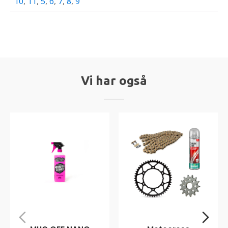
10
,
11
,
5
,
6
,
7
,
8
,
9
Vi har også