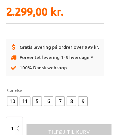
2.299,00
kr.
Gratis levering på ordrer over 999 kr.
Forventet levering 1-5 hverdage *
100% Dansk webshop
Alternative:
Størrelse
10
11
5
6
7
8
9
FOX
W
TILFØJ TIL KURV
COMP