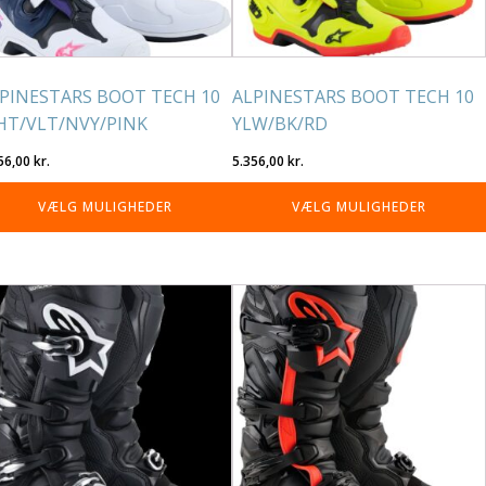
lges
vælges
på
residen
varesiden
PINESTARS BOOT TECH 10
ALPINESTARS BOOT TECH 10
T/VLT/NVY/PINK
YLW/BK/RD
56,00
kr.
5.356,00
kr.
VÆLG MULIGHEDER
VÆLG MULIGHEDER
tte
Dette
re
vare
r
har
re
flere
rianter.
varianter.
lighederne
Mulighederne
n
kan
lges
vælges