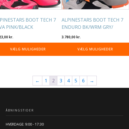
på
residen
varesiden
PINESTARS BOOT TECH 7
ALPINESTARS BOOT TECH 7
VA PINK/BLACK
ENDURO BK/WRM GRY/
23,00
kr.
3.780,00
kr.
VÆLG MULIGHEDER
VÆLG MULIGHEDER
←
1
2
3
4
5
6
→
ÅBNINGSTIDER
HVERDAGE: 9:00 - 17:30