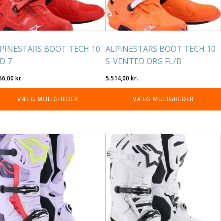
lges
vælges
på
residen
varesiden
PINESTARS BOOT TECH 10
ALPINESTARS BOOT TECH 10
D 7
S-VENTED ORG FL/B
56,00
kr.
5.514,00
kr.
VÆLG MULIGHEDER
VÆLG MULIGHEDER
tte
Dette
re
vare
r
har
re
flere
rianter.
varianter.
lighederne
Mulighederne
n
kan