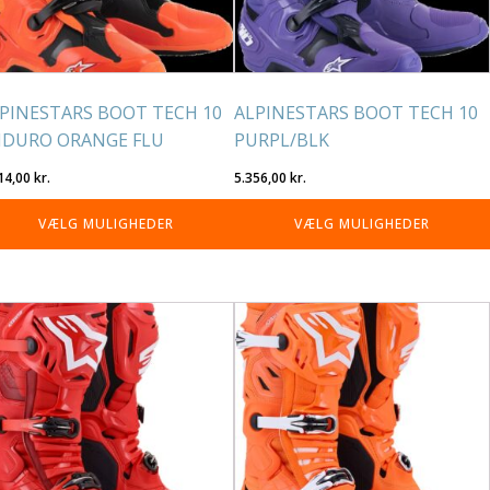
lges
vælges
på
residen
varesiden
PINESTARS BOOT TECH 10
ALPINESTARS BOOT TECH 10
DURO ORANGE FLU
PURPL/BLK
14,00
kr.
5.356,00
kr.
VÆLG MULIGHEDER
VÆLG MULIGHEDER
tte
Dette
re
vare
r
har
re
flere
rianter.
varianter.
lighederne
Mulighederne
n
kan