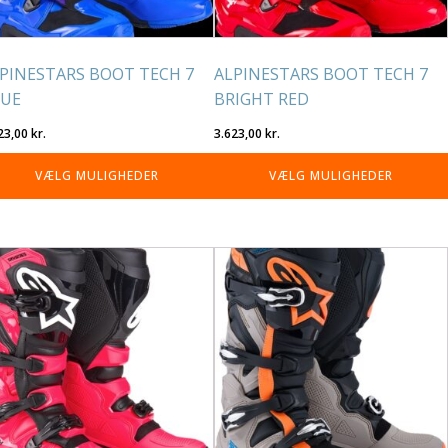
på
residen
varesiden
PINESTARS BOOT TECH 7
ALPINESTARS BOOT TECH 7
LUE
BRIGHT RED
23,00
kr.
3.623,00
kr.
VÆLG MULIGHEDER
VÆLG MULIGHEDER
tte
Dette
re
vare
r
har
re
flere
rianter.
varianter.
lighederne
Mulighederne
n
kan
lges
vælges