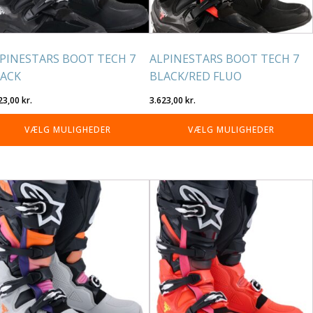
på
residen
varesiden
PINESTARS BOOT TECH 7
ALPINESTARS BOOT TECH 7
ACK
BLACK/RED FLUO
23,00
kr.
3.623,00
kr.
VÆLG MULIGHEDER
VÆLG MULIGHEDER
tte
Dette
re
vare
r
har
re
flere
rianter.
varianter.
lighederne
Mulighederne
n
kan
lges
vælges