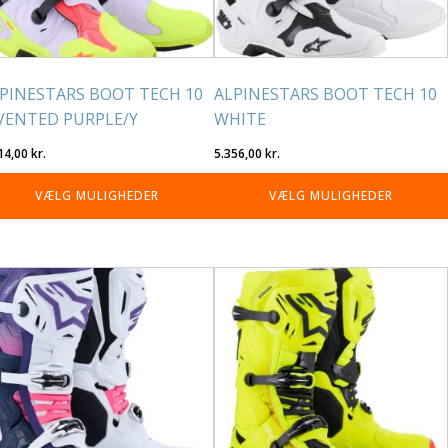
lges
vælges
på
residen
varesiden
PINESTARS BOOT TECH 10
ALPINESTARS BOOT TECH 10
VENTED PURPLE/Y
WHITE
14,00
kr.
5.356,00
kr.
VÆLG MULIGHEDER
VÆLG MULIGHEDER
tte
Dette
re
vare
r
har
re
flere
rianter.
varianter.
lighederne
Mulighederne
n
kan