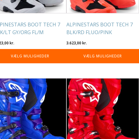
på
residen
varesiden
PINESTARS BOOT TECH 7
ALPINESTARS BOOT TECH 7
K/LT GY/ORG FL/M
BLK/RD FLUO/PINK
23,00
kr.
3.623,00
kr.
VÆLG MULIGHEDER
VÆLG MULIGHEDER
tte
Dette
re
vare
r
har
re
flere
rianter.
varianter.
lighederne
Mulighederne
n
kan
lges
vælges