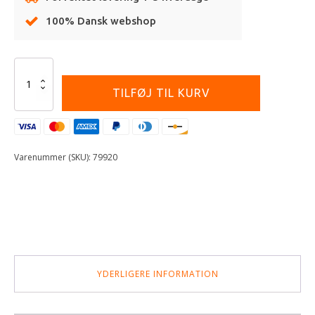
100% Dansk webshop
Alternative:
Maxima
Air
TILFØJ TIL KURV
Filter
Cleaner
-
507ml
antal
Varenummer (SKU):
79920
YDERLIGERE INFORMATION