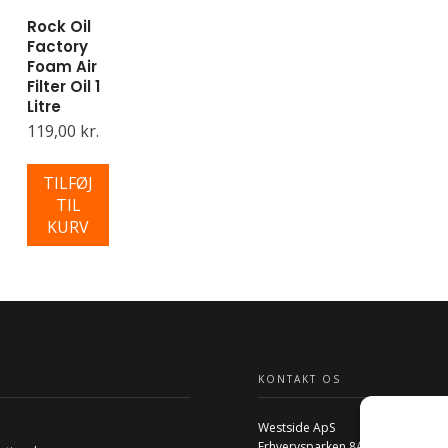
Rock Oil
Factory
Foam Air
Filter Oil 1
Litre
119,00 kr.
TILFØJ
TIL
KURV
KONTAKT OS
Westside ApS
Erhvervsparken 8A