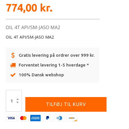
774,00
kr.
OIL 4T API/SM-JASO MA2
OIL 4T API/SM-JASO MA2
Gratis levering på ordrer over 999 kr.
Forventet levering 1-5 hverdage *
100% Dansk webshop
Alternative:
BEL-
RAY
TILFØJ TIL KURV
THUMPER
WORKS
10W-
50
4L