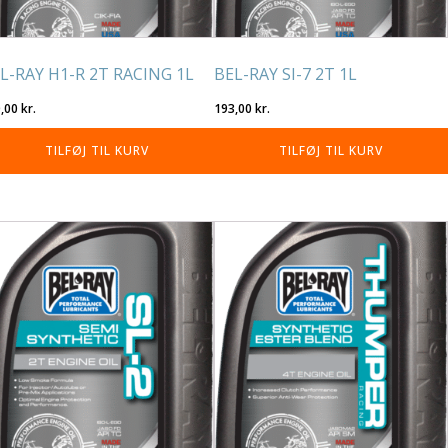
L-RAY H1-R 2T RACING 1L
BEL-RAY SI-7 2T 1L
0,00
kr.
193,00
kr.
TILFØJ TIL KURV
TILFØJ TIL KURV