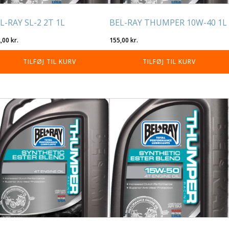
L-RAY SL-2 2T 1L
BEL-RAY THUMPER 10W-40 1L
2,00
kr.
155,00
kr.
TILFØJ TIL KURV
TILFØJ TIL KURV