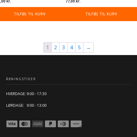
3,00
kr.
77,00
kr.
TILFØJ TIL KURV
TILFØJ TIL KURV
1
2
3
4
5
→
ÅBNINGSTIDER
HVERDAGE: 9:00 - 17:30
LØRDAGE: 9:00 - 13:00