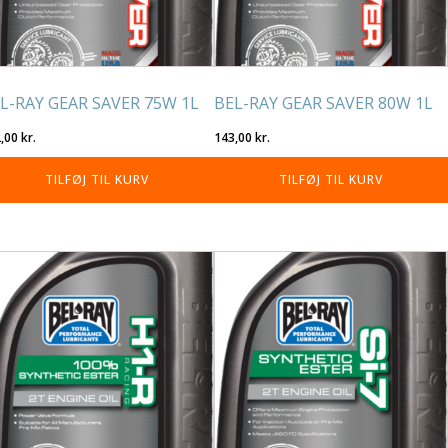
L-RAY GEAR SAVER 75W 1L
BEL-RAY GEAR SAVER 80W 1L
2,00
kr.
143,00
kr.
TILFØJ TIL KURV
TILFØJ TIL KURV