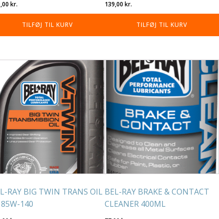
9,00
kr.
139,00
kr.
TILFØJ TIL KURV
TILFØJ TIL KURV
L-RAY BIG TWIN TRANS OIL
BEL-RAY BRAKE & CONTACT
 85W-140
CLEANER 400ML