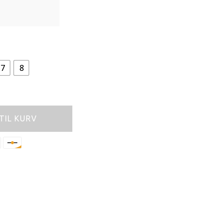
7
8
 TIL KURV