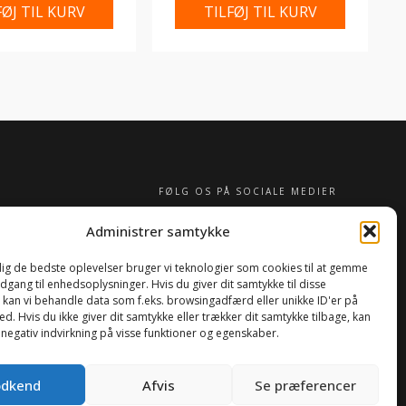
FØJ TIL KURV
TILFØJ TIL KURV
FØLG OS PÅ SOCIALE MEDIER
Administrer samtykke
 dig de bedste oplevelser bruger vi teknologier som cookies til at gemme
adgang til enhedsoplysninger. Hvis du giver dit samtykke til disse
, kan vi behandle data som f.eks. browsingadfærd eller unikke ID'er på
d. Hvis du ikke giver dit samtykke eller trækker dit samtykke tilbage, kan
 negativ indvirkning på visse funktioner og egenskaber.
0
dkend
Afvis
Se præferencer