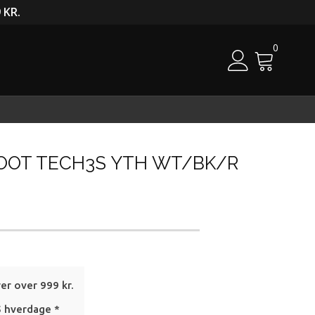
 KR.
0
Cart
OOT TECH3S YTH WT/BK/R
rer over 999 kr.
5 hverdage *