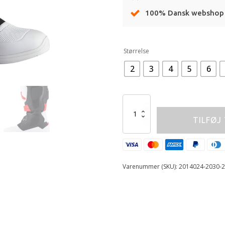
100% Dansk webshop
Alternative:
Størrelse
2
3
4
5
6
ALPINESTARS
BOOT
TILFØJ
TECH3S
YTH
WT/BK/R
antal
Varenummer (SKU):
2014024-2030-2