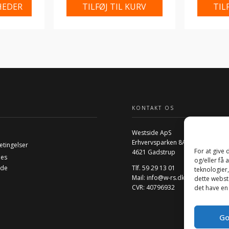
HEDER
TILFØJ TIL KURV
TIL
KONTAKT OS
Westside ApS
Erhvervsparken 8A
etingelser
For at give
4621 Gadstrup
ies
og/eller få 
ide
Tlf. 59 29 13 01
teknologier
Mail:
info@w-rs.dk
dette webste
CVR: 40796932
det have en
Go