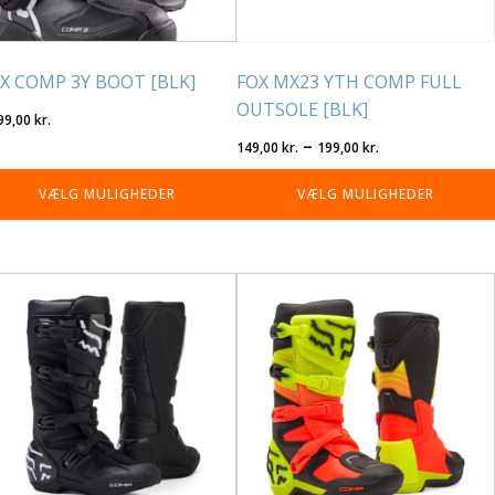
på
residen
varesiden
X COMP 3Y BOOT [BLK]
FOX MX23 YTH COMP FULL
OUTSOLE [BLK]
99,00
kr.
Prisinterval:
–
149,00
kr.
199,00
kr.
149,00 kr.
VÆLG MULIGHEDER
VÆLG MULIGHEDER
til
199,00 kr.
tte
Dette
re
vare
r
har
re
flere
rianter.
varianter.
lighederne
Mulighederne
n
kan
lges
vælges