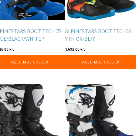
lges
vælges
på
residen
varesiden
PINESTARS BOOT TECH 7S
ALPINESTARS BOOT TECH3S
UE/BLACK/WHITE *
YTH OR/BL/Y
26,00
kr.
1.693,00
kr.
VÆLG MULIGHEDER
VÆLG MULIGHEDER
tte
Dette
re
vare
r
har
re
flere
rianter.
varianter.
lighederne
Mulighederne
n
kan