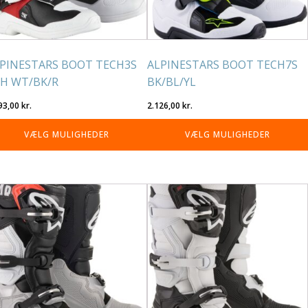
lges
vælges
på
residen
varesiden
PINESTARS BOOT TECH3S
ALPINESTARS BOOT TECH7S
H WT/BK/R
BK/BL/YL
93,00
kr.
2.126,00
kr.
VÆLG MULIGHEDER
VÆLG MULIGHEDER
tte
Dette
re
vare
r
har
re
flere
rianter.
varianter.
lighederne
Mulighederne
n
kan