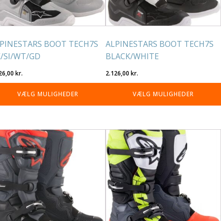
lges
vælges
på
residen
varesiden
PINESTARS BOOT TECH7S
ALPINESTARS BOOT TECH7S
/SI/WT/GD
BLACK/WHITE
26,00
kr.
2.126,00
kr.
VÆLG MULIGHEDER
VÆLG MULIGHEDER
tte
Dette
re
vare
r
har
re
flere
rianter.
varianter.
lighederne
Mulighederne
n
kan
lges
vælges