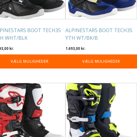
lges
vælges
på
residen
varesiden
PINESTARS BOOT TECH3S
ALPINESTARS BOOT TECH3S
H WHT/BLK
YTH WT/BK/B
93,00
kr.
1.693,00
kr.
VÆLG MULIGHEDER
VÆLG MULIGHEDER
tte
Dette
re
vare
r
har
re
flere
rianter.
varianter.
lighederne
Mulighederne
n
kan