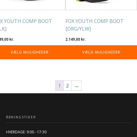
på
residen
varesiden
X YOUTH COMP BOOT
FOX YOUTH COMP BOOT
LK]
[ORG/YLW]
49,00
kr.
2.149,00
kr.
VÆLG MULIGHEDER
VÆLG MULIGHEDER
1
2
→
ÅBNINGSTIDER
HVERDAGE: 9:00 - 17:30