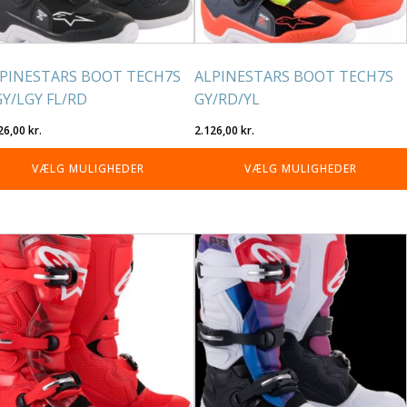
på
residen
varesiden
PINESTARS BOOT TECH7S
ALPINESTARS BOOT TECH7S
Y/LGY FL/RD
GY/RD/YL
26,00
kr.
2.126,00
kr.
VÆLG MULIGHEDER
VÆLG MULIGHEDER
tte
Dette
re
vare
r
har
re
flere
rianter.
varianter.
lighederne
Mulighederne
n
kan
lges
vælges