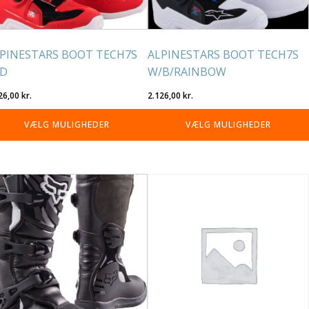
på
residen
varesiden
PINESTARS BOOT TECH7S
ALPINESTARS BOOT TECH7S
ED
W/B/RAINBOW
26,00
kr.
2.126,00
kr.
VÆLG MULIGHEDER
VÆLG MULIGHEDER
tte
Dette
re
vare
r
har
re
flere
rianter.
varianter.
lighederne
Mulighederne
n
kan
lges
vælges