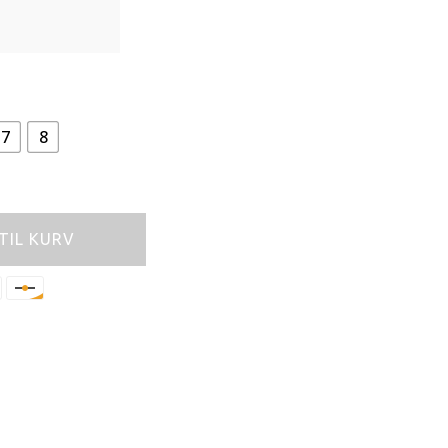
7
8
 TIL KURV