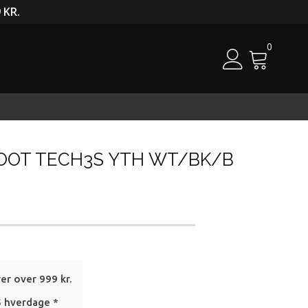
 KR.
0
Cart
OOT TECH3S YTH WT/BK/B
rer over 999 kr.
5 hverdage *