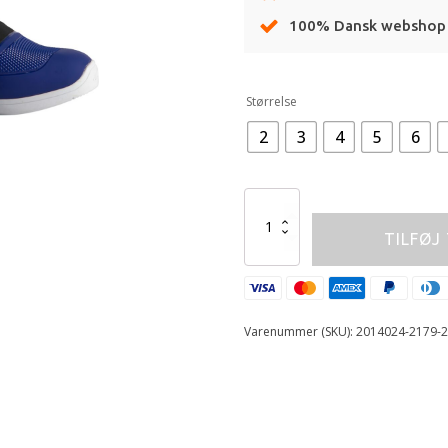
100% Dansk webshop
Alternative:
Størrelse
2
3
4
5
6
ALPINESTARS
BOOT
TILFØJ
TECH3S
YTH
WT/BK/B
antal
Varenummer (SKU):
2014024-2179-2