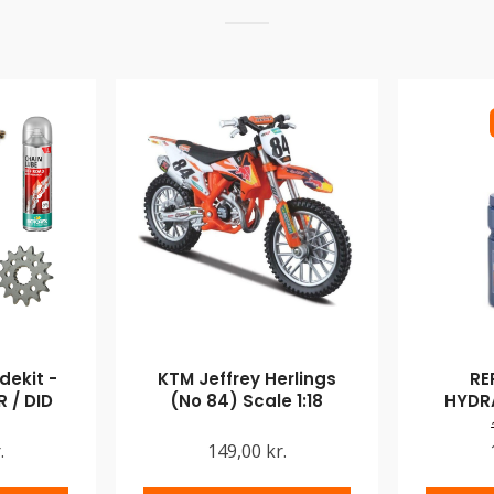
ekit -
KTM Jeffrey Herlings
RE
 / DID
(No 84) Scale 1:18
HYDR
.
149,00 kr.