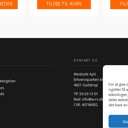
HEDER
TILFØJ TIL KURV
TIL
KONTAKT OS
Westside ApS
Erhvervsparken 8A
etingelser
For at give
4621 Gadstrup
ies
og/eller få 
ide
Tlf. 59 29 13 01
teknologier
Mail:
info@w-rs.dk
dette webste
CVR: 40796932
det have en
Go