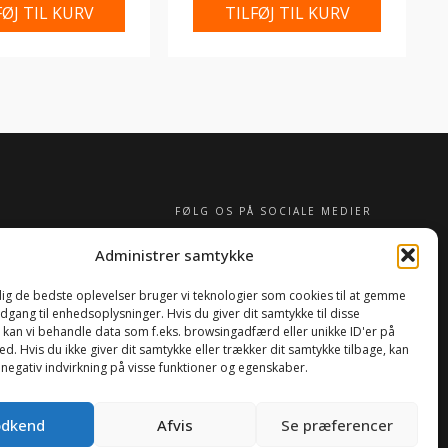
FØJ TIL KURV
TILFØJ TIL KURV
FØLG OS PÅ SOCIALE MEDIER
Administrer samtykke
 dig de bedste oplevelser bruger vi teknologier som cookies til at gemme
adgang til enhedsoplysninger. Hvis du giver dit samtykke til disse
, kan vi behandle data som f.eks. browsingadfærd eller unikke ID'er på
d. Hvis du ikke giver dit samtykke eller trækker dit samtykke tilbage, kan
 negativ indvirkning på visse funktioner og egenskaber.
0
dkend
Afvis
Se præferencer