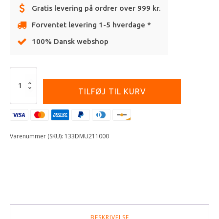
Gratis levering på ordrer over 999 kr.
Forventet levering 1-5 hverdage *
100% Dansk webshop
Alternative:
Wrapping
paper
TILFØJ TIL KURV
Kawasaki
antal
Varenummer (SKU):
133DMU211000
BESKRIVELSE