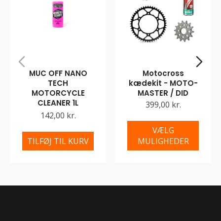
MUC OFF NANO
Motocross
TECH
kædekit - MOTO-
MOTORCYCLE
MASTER / DID
CLEANER 1L
399,00 kr.
142,00 kr.
VÆLG
TILFØJ TIL KURV
MULIGHEDER