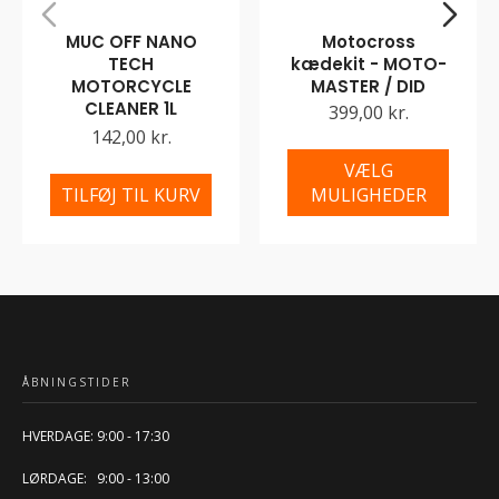
MUC OFF NANO
Motocross
TECH
kædekit - MOTO-
MOTORCYCLE
MASTER / DID
CLEANER 1L
399,00 kr.
142,00 kr.
VÆLG
TILFØJ TIL KURV
MULIGHEDER
ÅBNINGSTIDER
HVERDAGE: 9:00 - 17:30
LØRDAGE: 9:00 - 13:00