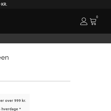
 KR.
0
Cart
een
rer over 999 kr.
5 hverdage *