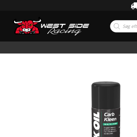
Products
search