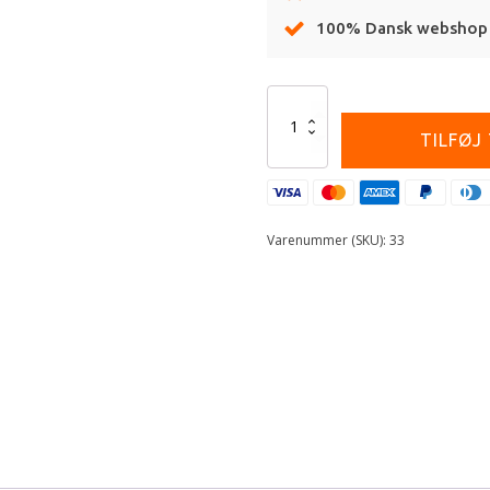
100% Dansk webshop
Alternative:
Rock
Oil
TILFØJ
Carb
Kleen
antal
Varenummer (SKU):
33