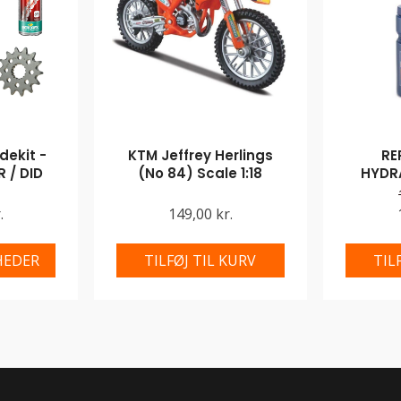
ekit -
KTM Jeffrey Herlings
RE
 / DID
(No 84) Scale 1:18
HYDR
.
149,00 kr.
HEDER
TILFØJ TIL KURV
TIL