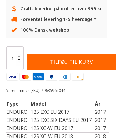
Gratis levering på ordrer over 999 kr.
Forventet levering 1-5 hverdage *
100% Dansk webshop
Alternative:
RESERVOIR
-25
TILFØJ TIL KURV
MM
BLACK
antal
Varenummer (SKU):
79635965044
Type
Model
År
ENDURO
125 EXC EU 2017
2017
ENDURO
125 EXC SIX DAYS EU 2017
2017
ENDURO
125 XC-W EU 2017
2017
ENDURO
125 XC-W EU 2018
2018