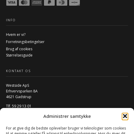
INFO
Hvem er vi?
Forretningsbetingelser
Brug af cookies
Størrelsesguide
KONTAKT OS
Westside ApS
Erhvervsparken 8A
4621 Gadstrup
Tlf. 59 29 13 01
Mail:
info@w-rs.dk
Administrer samtykke
CVR: 40796932
For at give dig de bedste oplevelser bruger vi teknologier som cookies
FØLG OS PÅ SOCIALE MEDIER
til at gemme og/eller få adgang til enhedsoplysninger. Hvis du giver dit