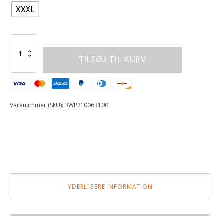
XXXL
REPLICA
TEAM
TILFØJ TIL KURV
THIN
SWEATER
antal
Varenummer (SKU):
3WP210063100
YDERLIGERE INFORMATION