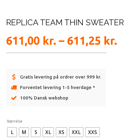
REPLICA TEAM THIN SWEATER
Pris
611,00
kr.
–
611,25
kr.
611,
til
Gratis levering på ordrer over 999 kr.
Forventet levering 1-5 hverdage *
611,
100% Dansk webshop
Alternative:
Størrelse
L
M
S
XL
XS
XXL
XXS