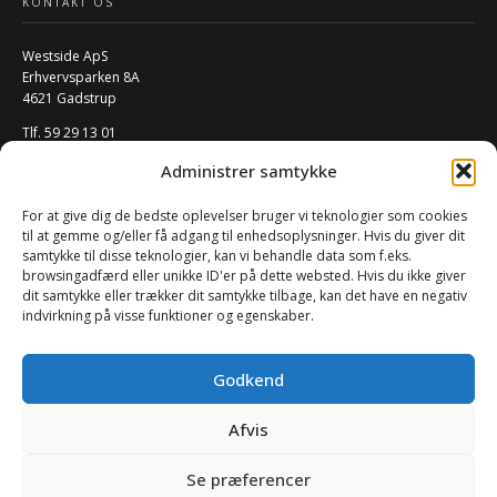
KONTAKT OS
Westside ApS
Erhvervsparken 8A
4621 Gadstrup
Tlf. 59 29 13 01
Mail:
info@w-rs.dk
Administrer samtykke
CVR: 40796932
For at give dig de bedste oplevelser bruger vi teknologier som cookies
FØLG OS PÅ SOCIALE MEDIER
til at gemme og/eller få adgang til enhedsoplysninger. Hvis du giver dit
samtykke til disse teknologier, kan vi behandle data som f.eks.
browsingadfærd eller unikke ID'er på dette websted. Hvis du ikke giver
dit samtykke eller trækker dit samtykke tilbage, kan det have en negativ
indvirkning på visse funktioner og egenskaber.
Godkend
Afvis
0
Se præferencer