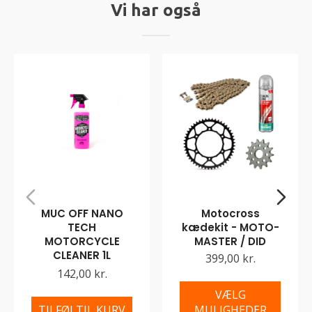
Vi har også
MUC OFF NANO
Motocross
TECH
kædekit - MOTO-
MOTORCYCLE
MASTER / DID
CLEANER 1L
399,00 kr.
142,00 kr.
VÆLG
TILFØJ TIL KURV
MULIGHEDER