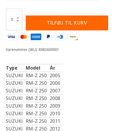
Alternative:
POLISPORT
CHAIN
TILFØJ TIL KURV
GUIDE
PER
RP
SUZ
BK
Varenummer (SKU):
8983600001
antal
Type
Model
År
SUZUKI
RM-Z 250
2005
SUZUKI
RM-Z 250
2006
SUZUKI
RM-Z 250
2007
SUZUKI
RM-Z 250
2008
SUZUKI
RM-Z 250
2009
SUZUKI
RM-Z 250
2010
SUZUKI
RM-Z 250
2011
SUZUKI
RM-Z 250
2012