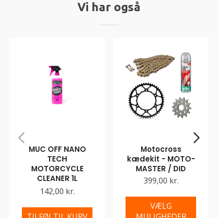
Vi har også
MUC OFF NANO
Motocross
TECH
kædekit - MOTO-
MOTORCYCLE
MASTER / DID
CLEANER 1L
399,00 kr.
142,00 kr.
VÆLG
TILFØJ TIL KURV
MULIGHEDER