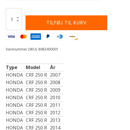
Alternative:
POLISPORT
CHAIN
TILFØJ TIL KURV
GUIDE
PER
RP
HON
BK
Varenummer (SKU):
8983400001
antal
Type
Model
År
HONDA
CRF 250 R
2007
HONDA
CRF 250 R
2008
HONDA
CRF 250 R
2009
HONDA
CRF 250 R
2010
HONDA
CRF 250 R
2011
HONDA
CRF 250 R
2012
HONDA
CRF 250 R
2013
HONDA
CRF 250 R
2014