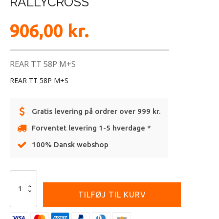
RALLYCROSS
906,00
kr.
REAR TT 58P M+S
REAR TT 58P M+S
Gratis levering på ordrer over 999 kr.
Forventet levering 1-5 hverdage *
100% Dansk webshop
Alternative:
PIRELLI
110/80
TILFØJ TIL KURV
-18
MT21
RALLYCROSS