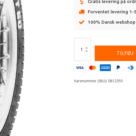
Gratis levering på ord
Forventet levering 1-
100% Dansk webshop
Alternative:
PIRELLI
100/90
TILFØJ
-19
MT60
antal
Varenummer (SKU):
0812355