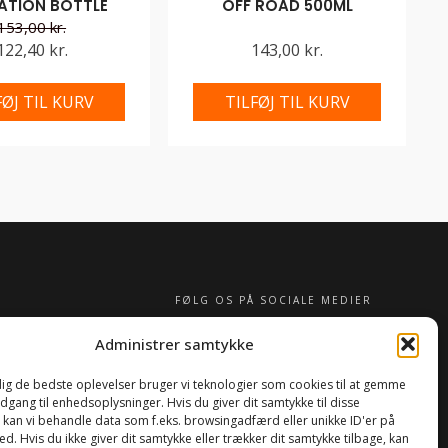
ATION BOTTLE
OFF ROAD 500ML
153,00 kr.
122,40 kr.
143,00 kr.
FØJ TIL KURV
TILFØJ TIL KURV
FØLG OS PÅ SOCIALE MEDIER
Administrer samtykke
 dig de bedste oplevelser bruger vi teknologier som cookies til at gemme
adgang til enhedsoplysninger. Hvis du giver dit samtykke til disse
, kan vi behandle data som f.eks. browsingadfærd eller unikke ID'er på
d. Hvis du ikke giver dit samtykke eller trækker dit samtykke tilbage, kan