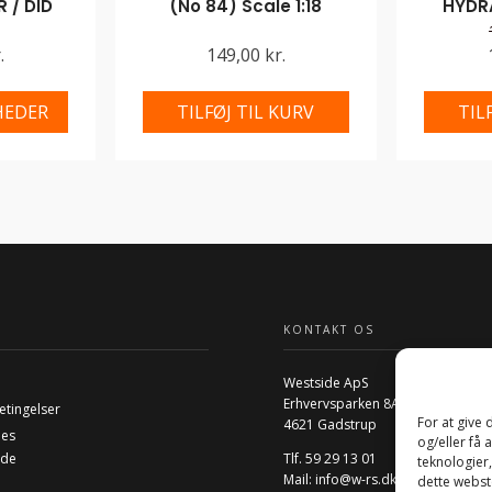
 / DID
(No 84) Scale 1:18
HYDR
.
149,00 kr.
HEDER
TILFØJ TIL KURV
TIL
KONTAKT OS
Westside ApS
Erhvervsparken 8A
etingelser
For at give
4621 Gadstrup
ies
og/eller få 
ide
Tlf. 59 29 13 01
teknologier
Mail:
info@w-rs.dk
dette webste