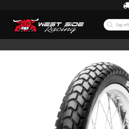
Products
search