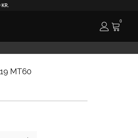
 KR.
0
Cart
-19 MT60