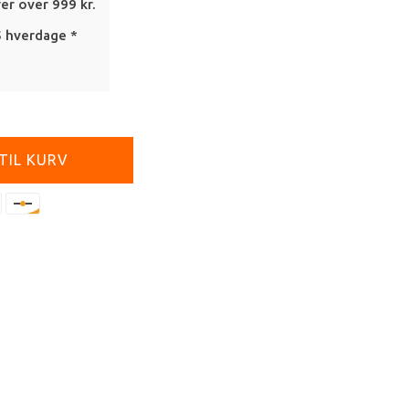
rer over 999 kr.
5 hverdage *
 TIL KURV