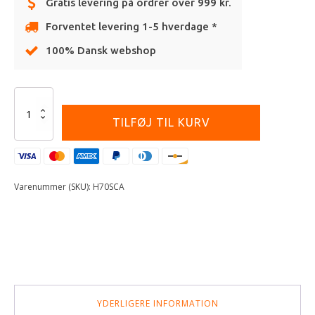
Gratis levering på ordrer over 999 kr.
Forventet levering 1-5 hverdage *
100% Dansk webshop
Alternative:
ODI
CAM
TILFØJ TIL KURV
THROTTLE
4ST
antal
Varenummer (SKU):
H70SCA
YDERLIGERE INFORMATION