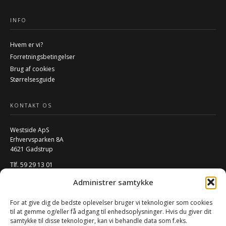
INFO
Hvem er vi?
Forretningsbetingelser
Brug af cookies
Størrelsesguide
KONTAKT OS
Westside ApS
Erhvervsparken 8A
4621 Gadstrup
Tlf. 59 29 13 01
Mail:
info@w-rs.dk
Administrer samtykke
CVR: 40796932
For at give dig de bedste oplevelser bruger vi teknologier som cookies
FØLG OS PÅ SOCIALE MEDIER
til at gemme og/eller få adgang til enhedsoplysninger. Hvis du giver dit
samtykke til disse teknologier, kan vi behandle data som f.eks.