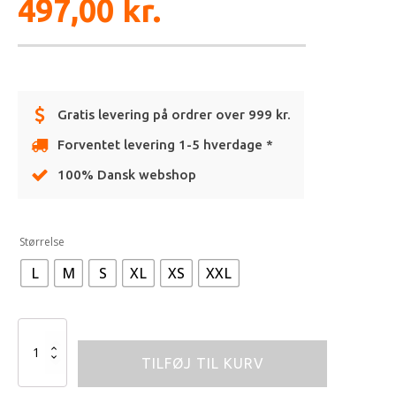
497,00
kr.
Gratis levering på ordrer over 999 kr.
Forventet levering 1-5 hverdage *
100% Dansk webshop
Alternative:
Størrelse
L
M
S
XL
XS
XXL
MECHANIC
SHORTS
TILFØJ TIL KURV
antal