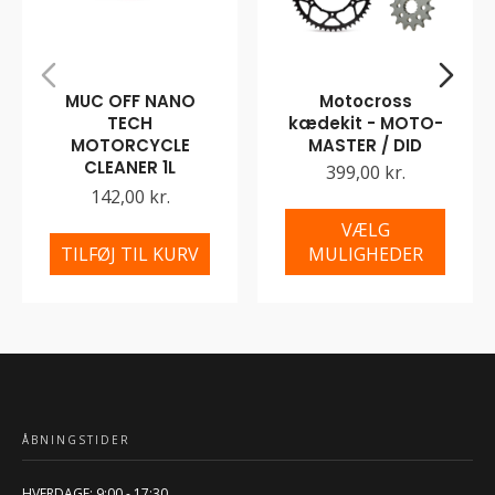
MUC OFF NANO
Motocross
TECH
kædekit - MOTO-
MOTORCYCLE
MASTER / DID
CLEANER 1L
399,00 kr.
142,00 kr.
VÆLG
TILFØJ TIL KURV
MULIGHEDER
ÅBNINGSTIDER
HVERDAGE: 9:00 - 17:30