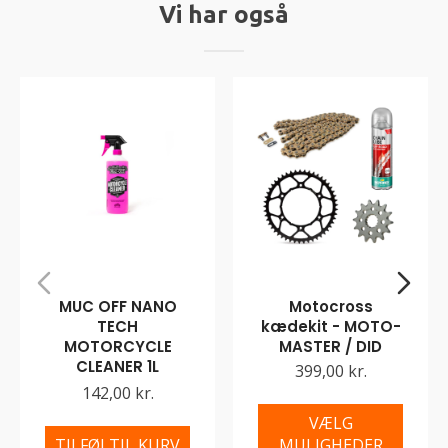
Vi har også
MUC OFF NANO
Motocross
TECH
kædekit - MOTO-
MOTORCYCLE
MASTER / DID
CLEANER 1L
399,00 kr.
142,00 kr.
VÆLG
TILFØJ TIL KURV
MULIGHEDER