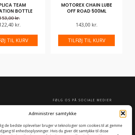
PLICA TEAM
MOTOREX CHAIN LUBE
ATION BOTTLE
OFF ROAD 500ML
153,00 kr.
122,40 kr.
143,00 kr.
FØJ TIL KURV
TILFØJ TIL KURV
FØLG OS PÅ SOCIALE MEDIER
Administrer samtykke
 dig de bedste oplevelser bruger vi teknologier som cookies til at gemme
adgang til enhedsoplysninger. Hvis du giver dit samtykke til disse