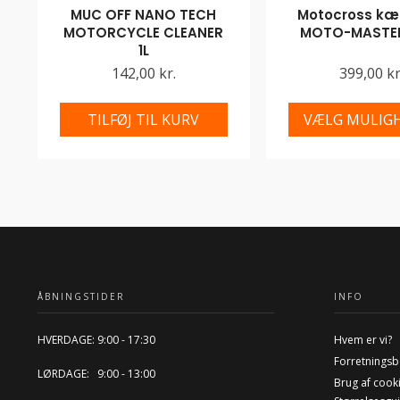
MUC OFF NANO TECH
Motocross kæd
MOTORCYCLE CLEANER
MOTO-MASTER
1L
142,00 kr.
399,00 kr
TILFØJ TIL KURV
VÆLG MULIG
ÅBNINGSTIDER
INFO
HVERDAGE: 9:00 - 17:30
Hvem er vi?
Forretningsb
LØRDAGE: 9:00 - 13:00
Brug af cook