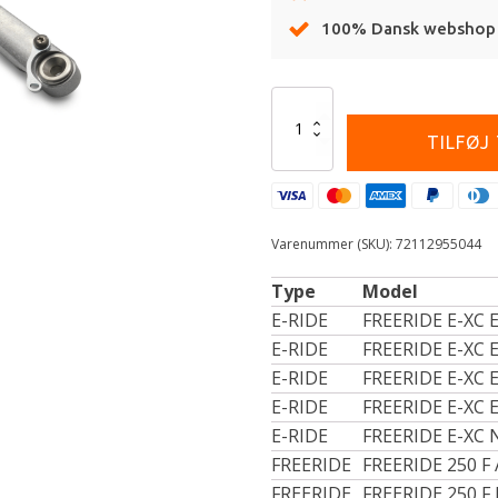
100% Dansk webshop
Alternative:
LOWERING
KIT
TILFØJ
-25
MM
antal
Varenummer (SKU):
72112955044
Type
Model
E-RIDE
FREERIDE E-XC 
E-RIDE
FREERIDE E-XC 
E-RIDE
FREERIDE E-XC 
E-RIDE
FREERIDE E-XC 
E-RIDE
FREERIDE E-XC 
FREERIDE
FREERIDE 250 F
FREERIDE
FREERIDE 250 F