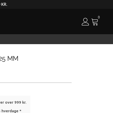
 KR.
0
Cart
-25 MM
rer over 999 kr.
5 hverdage *