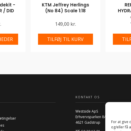
ekit -
KTM Jeffrey Herlings
RE
 / DID
(No 84) Scale 1:18
HYDR
.
149,00 kr.
HEDER
TILFØJ TIL KURV
TIL
KONTAKT OS
Westside ApS
Erhvervsparken 8A
etingelser
For at give
4621 Gadstrup
ies
og/eller få 