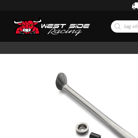
Products
search