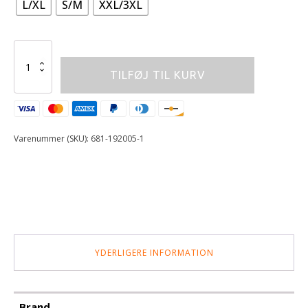
L/XL
S/M
XXL/3XL
Leatt
Kidney
TILFØJ TIL KURV
Belt
3DF
3.5
antal
Varenummer (SKU):
681-192005-1
YDERLIGERE INFORMATION
Brand