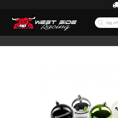
Products
search