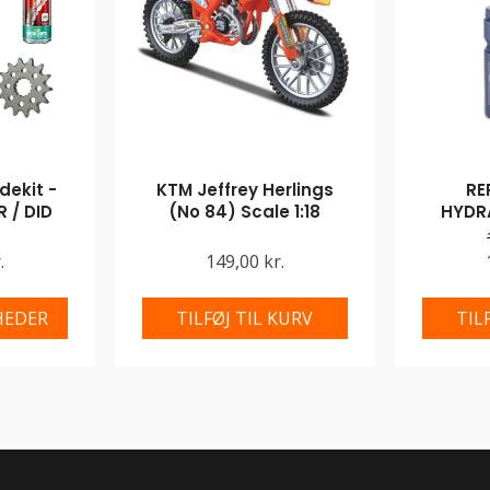
ekit -
KTM Jeffrey Herlings
RE
 / DID
(No 84) Scale 1:18
HYDR
.
149,00 kr.
HEDER
TILFØJ TIL KURV
TIL