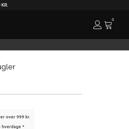
 KR.
0
Cart
ugler
rer over 999 kr.
5 hverdage *