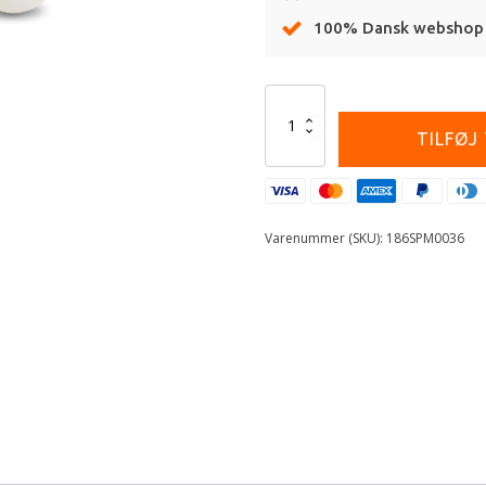
100% Dansk webshop
Alternative:
Kawasaki
Jule
TILFØJ
Kugler
antal
Varenummer (SKU):
186SPM0036