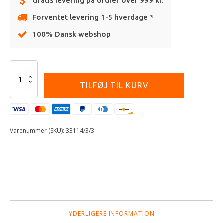
Gratis levering på ordrer over 999 kr.
Forventet levering 1-5 hverdage *
100% Dansk webshop
Alternative:
Haan
Wheels
TILFØJ TIL KURV
Complete
Wheel
140
19"
FRONT
Varenummer (SKU):
33114/3/3
BLACK
antal
YDERLIGERE INFORMATION