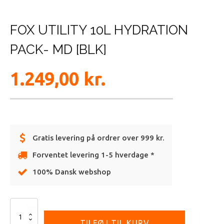
FOX UTILITY 10L HYDRATION
PACK- MD [BLK]
1.249,00
kr.
Gratis levering på ordrer over 999 kr.
Forventet levering 1-5 hverdage *
100% Dansk webshop
Alternative:
FOX
UTILITY
TILFØJ TIL KURV