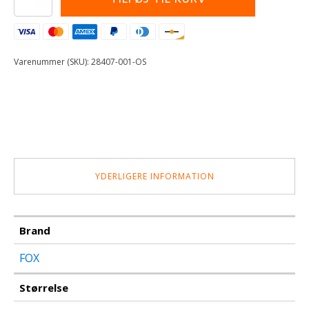
10L
HYDRATION
PACK-
MD
[BLK]
Varenummer (SKU):
28407-001-OS
antal
YDERLIGERE INFORMATION
Brand
FOX
Størrelse