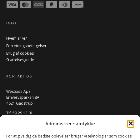
INFO
Hvem er vi?
Forretningsbetingelser
Brug af cookies
Størrelsesguide
KONTAKT OS
Westside ApS
Erhvervsparken 8A
4621 Gadstrup
Tlf. 59 29 13 01
Mail:
info@w-rs.dk
Administrer samtykke
CVR: 40796932
For at give dig de bedste oplevelser bruger vi teknologier som cookies