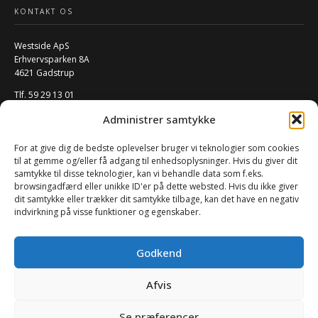
KONTAKT OS
Westside ApS
Erhvervsparken 8A
4621 Gadstrup
Tlf. 59 29 13 01
Mail:
info@w-rs.dk
Administrer samtykke
CVR: 40796932
For at give dig de bedste oplevelser bruger vi teknologier som cookies
FØLG OS PÅ SOCIALE MEDIER
til at gemme og/eller få adgang til enhedsoplysninger. Hvis du giver dit
samtykke til disse teknologier, kan vi behandle data som f.eks.
browsingadfærd eller unikke ID'er på dette websted. Hvis du ikke giver
dit samtykke eller trækker dit samtykke tilbage, kan det have en negativ
indvirkning på visse funktioner og egenskaber.
Godkend
Afvis
0
Se præferencer