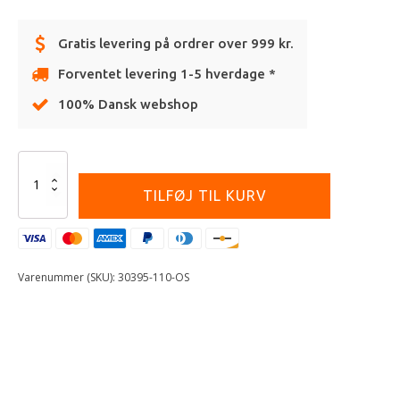
Gratis levering på ordrer over 999 kr.
Forventet levering 1-5 hverdage *
100% Dansk webshop
Alternative:
FOX
MOTION
TILFØJ TIL KURV
RIGHT
CUFF
(5/6)
[FLO
RED]
Varenummer (SKU):
30395-110-OS
antal