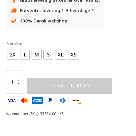
Gratis levering på ordrer over 999 kr.
Forventet levering 1-5 hverdage *
100% Dansk webshop
Alternative:
Størrelse
2X
L
M
S
XL
XS
FOX
LAUNCH
TILFØJ TIL KURV
ELBOW
GUARD
[BLK]
antal
Varenummer (SKU):
33834-001-XS