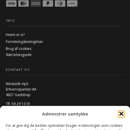
INFO
Hvem er vi?
Forretningsbetingelser
Brug af cookies
Størrelsesguide
KONTAKT OS
Westside ApS
Erhvervsparken 8A
4621 Gadstrup
Tlf. 59 29 13 01
Mail:
info@w-rs.dk
Administrer samtykke
CVR: 40796932
For at give dig de bedste oplevelser bruger vi teknologier som cookies
FØLG OS PÅ SOCIALE MEDIER