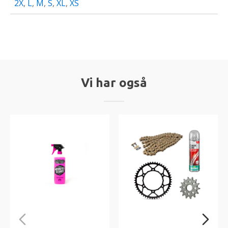
2X
,
L
,
M
,
S
,
XL
,
XS
Vi har også