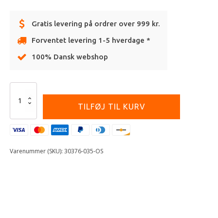
Gratis levering på ordrer over 999 kr.
Forventet levering 1-5 hverdage *
100% Dansk webshop
Alternative:
FOX
22
TILFØJ TIL KURV
COMP
STRAP
KIT
[GRY/BLK]
antal
Varenummer (SKU):
30376-035-OS