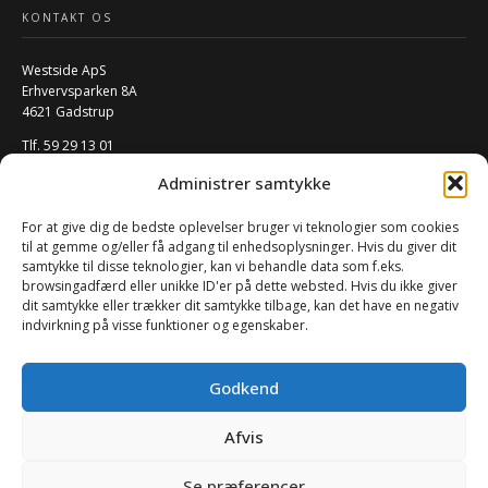
KONTAKT OS
Westside ApS
Erhvervsparken 8A
4621 Gadstrup
Tlf. 59 29 13 01
Mail:
info@w-rs.dk
Administrer samtykke
CVR: 40796932
For at give dig de bedste oplevelser bruger vi teknologier som cookies
FØLG OS PÅ SOCIALE MEDIER
til at gemme og/eller få adgang til enhedsoplysninger. Hvis du giver dit
samtykke til disse teknologier, kan vi behandle data som f.eks.
browsingadfærd eller unikke ID'er på dette websted. Hvis du ikke giver
dit samtykke eller trækker dit samtykke tilbage, kan det have en negativ
indvirkning på visse funktioner og egenskaber.
Godkend
Afvis
0
Se præferencer