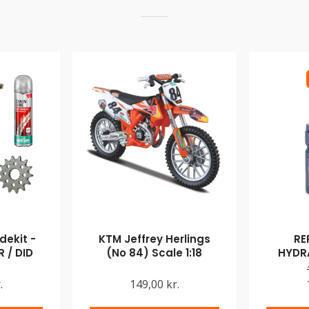
ekit -
KTM Jeffrey Herlings
RE
 / DID
(No 84) Scale 1:18
HYDR
.
149,00 kr.