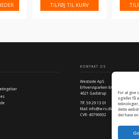
HEDER
TILFØJ TIL KURV
TIL
KONTAKT OS
Westside ApS
Erhvervsparken 8A
etingelser
For at give
4621 Gadstrup
ies
og/eller få 
ide
Tlf. 59 29 13 01
teknologier
Mail:
info@w-rs.dk
dette webste
CVR: 40796932
det have en
Go