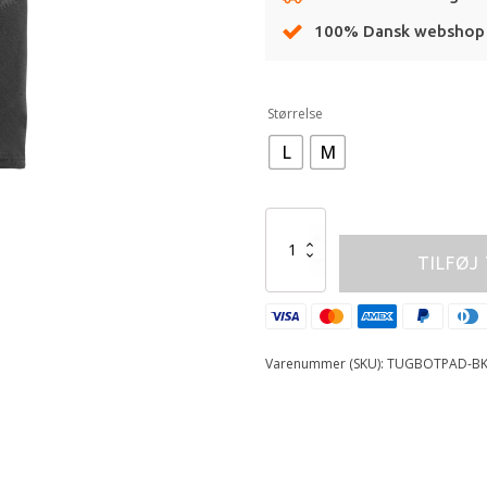
436,00 kr.
100% Dansk webshop
Alternative:
Størrelse
L
M
EVS
Sports
TILFØJ
TUG
Padded
Shorts
KID
M
Varenummer (SKU):
TUGBOTPAD-BK
antal