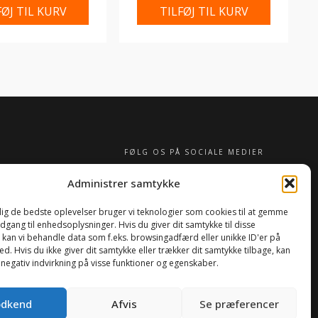
FØJ TIL KURV
TILFØJ TIL KURV
FØLG OS PÅ SOCIALE MEDIER
Administrer samtykke
 dig de bedste oplevelser bruger vi teknologier som cookies til at gemme
adgang til enhedsoplysninger. Hvis du giver dit samtykke til disse
, kan vi behandle data som f.eks. browsingadfærd eller unikke ID'er på
d. Hvis du ikke giver dit samtykke eller trækker dit samtykke tilbage, kan
 negativ indvirkning på visse funktioner og egenskaber.
0
dkend
Afvis
Se præferencer