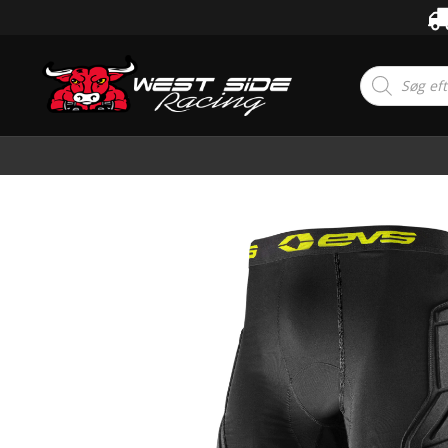
Products
search