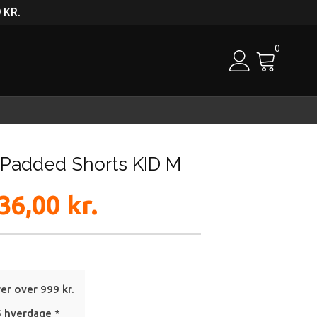
 KR.
0
Cart
Padded Shorts KID M
36,00
kr.
:
rer over 999 kr.
5 hverdage *