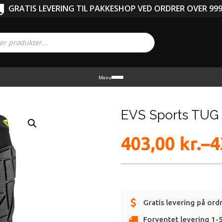
GRATIS LEVERING TIL PAKKESHOP VED ORDRER OVER 999
Menu
EVS Sports TUG 
403,00
kr.
4
–
Prisinterval
403,00 kr.
Gratis levering på ord
til
Forventet levering 1-