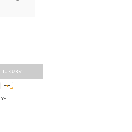
 TIL KURV
-YM