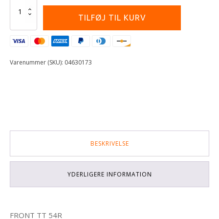
DUNLOP
90/90
TILFØJ TIL KURV
-21
GEOMAX
ENDURO
SOFT
antal
Varenummer (SKU):
04630173
BESKRIVELSE
YDERLIGERE INFORMATION
FRONT TT 54R