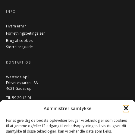
INFO
Hvem er vi?
Forretningsbetingelser
Brug af cookies
Størrelsesguide
KONTAKT OS
Westside ApS
Erhvervsparken 8A
4621 Gadstrup
Tlf. 59 29 13 01
Mail:
info@w-rs.dk
Administrer samtykke
CVR: 40796932
For at give dig de bedste oplevelser bruger vi teknologier som cookies
FØLG OS PÅ SOCIALE MEDIER
til at gemme og/eller få adgang til enhedsoplysninger. Hvis du giver dit
samtykke til disse teknologier, kan vi behandle data som f.eks.