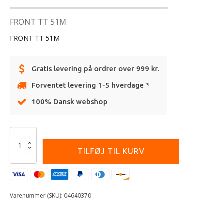
FRONT TT 51M
FRONT TT 51M
Gratis levering på ordrer over 999 kr.
Forventet levering 1-5 hverdage *
100% Dansk webshop
Alternative:
DUNLOP
80/100
TILFØJ TIL KURV
-21
GEOMAX
MX34
antal
Varenummer (SKU):
04640370