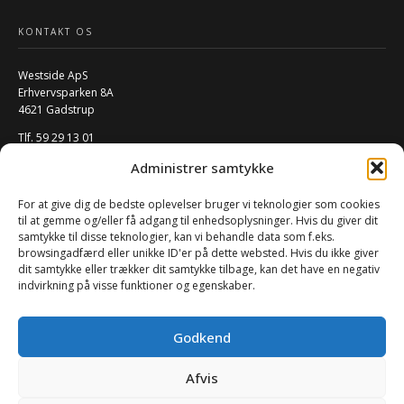
KONTAKT OS
Westside ApS
Erhvervsparken 8A
4621 Gadstrup
Tlf. 59 29 13 01
Mail:
info@w-rs.dk
Administrer samtykke
CVR: 40796932
For at give dig de bedste oplevelser bruger vi teknologier som cookies
FØLG OS PÅ SOCIALE MEDIER
til at gemme og/eller få adgang til enhedsoplysninger. Hvis du giver dit
samtykke til disse teknologier, kan vi behandle data som f.eks.
browsingadfærd eller unikke ID'er på dette websted. Hvis du ikke giver
dit samtykke eller trækker dit samtykke tilbage, kan det have en negativ
indvirkning på visse funktioner og egenskaber.
Godkend
Afvis
0