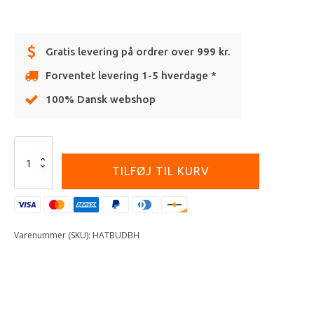
Gratis levering på ordrer over 999 kr.
Forventet levering 1-5 hverdage *
100% Dansk webshop
Alternative:
BUD
Hossegor
TILFØJ TIL KURV
Straw
Sun
Hat
One-
Size
Varenummer (SKU):
HATBUDBH
antal