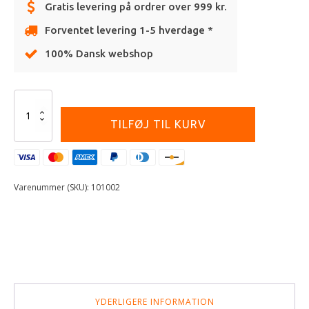
Gratis levering på ordrer over 999 kr.
Forventet levering 1-5 hverdage *
100% Dansk webshop
Alternative:
Bite
Valve
TILFØJ TIL KURV
Straight
antal
Varenummer (SKU):
101002
YDERLIGERE INFORMATION