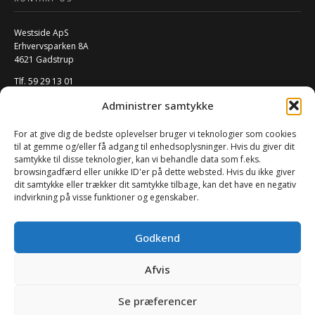
Westside ApS
Erhvervsparken 8A
4621 Gadstrup
Tlf. 59 29 13 01
Mail:
info@w-rs.dk
Administrer samtykke
CVR: 40796932
For at give dig de bedste oplevelser bruger vi teknologier som cookies
FØLG OS PÅ SOCIALE MEDIER
til at gemme og/eller få adgang til enhedsoplysninger. Hvis du giver dit
samtykke til disse teknologier, kan vi behandle data som f.eks.
browsingadfærd eller unikke ID'er på dette websted. Hvis du ikke giver
dit samtykke eller trækker dit samtykke tilbage, kan det have en negativ
indvirkning på visse funktioner og egenskaber.
Godkend
Afvis
0
Se præferencer