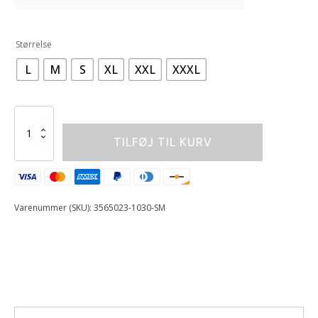
Alternative:
Størrelse
L
M
S
XL
XXL
XXXL
ALPINESTARS
GLOVE
TILFØJ TIL KURV
MEGAWATT
BLACK/RED
antal
Varenummer (SKU):
3565023-1030-SM