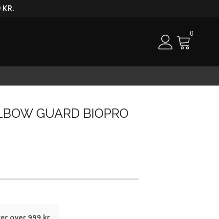
 KR.
0
Cart
LBOW GUARD BIOPRO
rer over 999 kr.