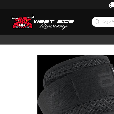
Products
search