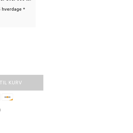
5 hverdage *
 TIL KURV
M