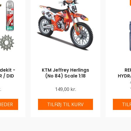
ekit -
KTM Jeffrey Herlings
RE
 / DID
(No 84) Scale 1:18
HYDR
.
149,00 kr.
HEDER
TILFØJ TIL KURV
TIL