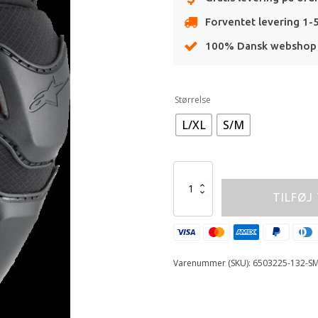
Forventet levering 1-
100% Dansk webshop
Alternative:
Størrelse
L/XL
S/M
ALPINESTARS
ELBOW
TILFØJ
GUARD
BIOPRO
BLK/RD/WHT
*
antal
Varenummer (SKU):
6503225-132-S