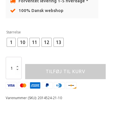
Forventet levering 1-5 hverdage *
100% Dansk webshop
Alternative:
Størrelse
1
10
11
12
13
ALPINESTARS
BOOT
TILFØJ TIL KURV
T3S
KIDS
WHT/BLK
antal
Varenummer (SKU):
2014524-21-10