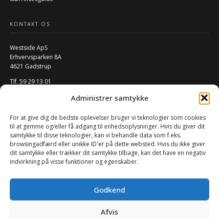
KONTAKT OS
Westside ApS
Erhvervsparken 8A
4621 Gadstrup
Tlf. 59 29 13 01
Mail:
info@w-rs.dk
Administrer samtykke
CVR: 40796932
For at give dig de bedste oplevelser bruger vi teknologier som cookies
FØLG OS PÅ SOCIALE MEDIER
til at gemme og/eller få adgang til enhedsoplysninger. Hvis du giver dit
samtykke til disse teknologier, kan vi behandle data som f.eks.
browsingadfærd eller unikke ID'er på dette websted. Hvis du ikke giver
dit samtykke eller trækker dit samtykke tilbage, kan det have en negativ
indvirkning på visse funktioner og egenskaber.
Godkend
Afvis