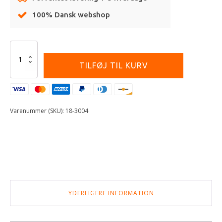
100% Dansk webshop
Alternative:
All
Balls
TILFØJ TIL KURV
Caliper
Rebuild
Kit
Front
antal
Varenummer (SKU):
18-3004
YDERLIGERE INFORMATION