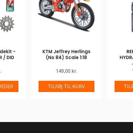
ekit -
KTM Jeffrey Herlings
RE
 / DID
(No 84) Scale 1:18
HYDR
.
149,00 kr.
HEDER
TILFØJ TIL KURV
TIL