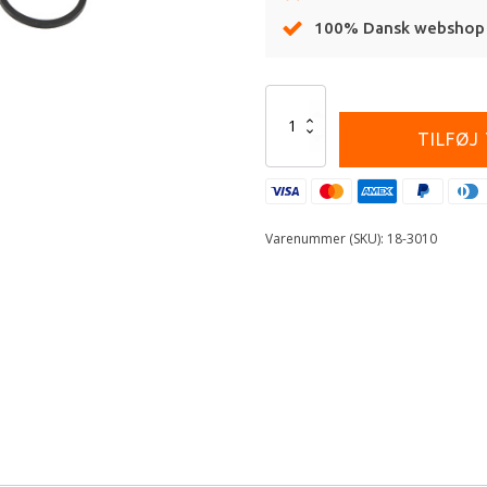
100% Dansk webshop
Alternative:
All
Balls
TILFØJ
Caliper
Rebuild
Kit
Front
antal
Varenummer (SKU):
18-3010