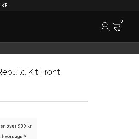
 KR.
0
Cart
 Rebuild Kit Front
rer over 999 kr.
5 hverdage *