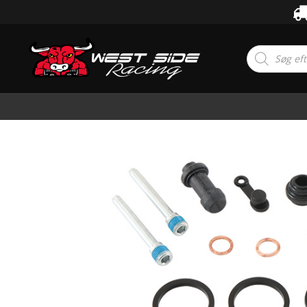
Products
search