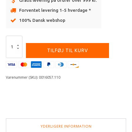
Gratis levering på ordrer over 999 kr.
Forventet levering 1-5 hverdage *
100% Dansk webshop
Alternative:
ACERBIS
X-
TILFØJ TIL KURV
BRAKE
FRONT
DISC
COVER
RED
Varenummer (SKU):
0016057.110
antal
YDERLIGERE INFORMATION