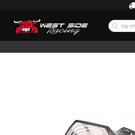
Products
search