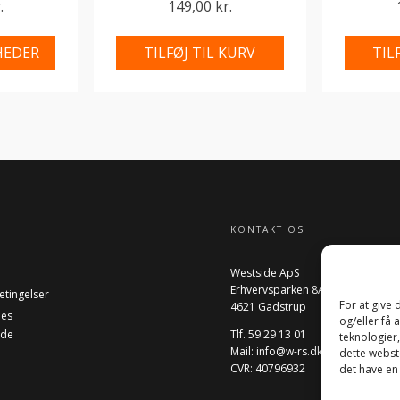
.
149,00 kr.
HEDER
TILFØJ TIL KURV
TIL
KONTAKT OS
Westside ApS
Erhvervsparken 8A
etingelser
For at give
4621 Gadstrup
ies
og/eller få 
ide
Tlf. 59 29 13 01
teknologier
Mail:
info@w-rs.dk
dette webste
CVR: 40796932
det have en