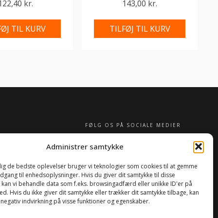
122,40 kr.
143,00 kr.
FØJ TIL KURV
TILFØJ TIL KURV
FØLG OS PÅ SOCIALE MEDIER
Administrer samtykke
 dig de bedste oplevelser bruger vi teknologier som cookies til at gemme
adgang til enhedsoplysninger. Hvis du giver dit samtykke til disse
, kan vi behandle data som f.eks. browsingadfærd eller unikke ID'er på
d. Hvis du ikke giver dit samtykke eller trækker dit samtykke tilbage, kan
 negativ indvirkning på visse funktioner og egenskaber.