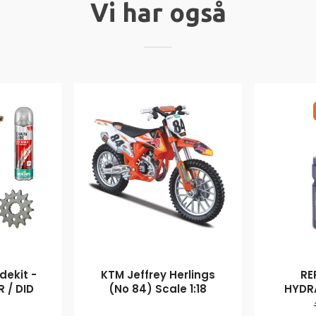
Vi har også
ekit -
KTM Jeffrey Herlings
RE
 / DID
(No 84) Scale 1:18
HYDR