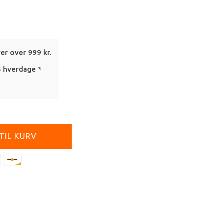
rer over 999 kr.
5 hverdage *
 TIL KURV