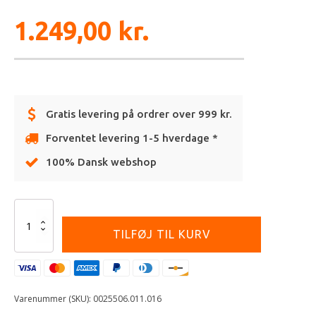
1.249,00
kr.
Gratis levering på ordrer over 999 kr.
Forventet levering 1-5 hverdage *
100% Dansk webshop
Alternative:
ACERBIS
FULL
TILFØJ TIL KURV
PLASTIC
KIT
KTM
SX50/SXE-
5
Varenummer (SKU):
0025506.011.016
16/23