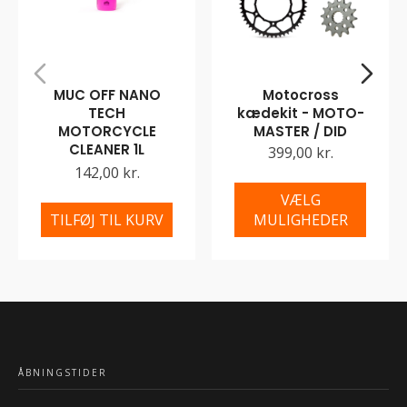
MUC OFF NANO
Motocross
TECH
kædekit - MOTO-
MOTORCYCLE
MASTER / DID
CLEANER 1L
399,00 kr.
142,00 kr.
VÆLG
TILFØJ TIL KURV
MULIGHEDER
ÅBNINGSTIDER