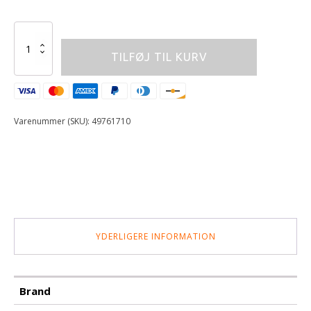
100%
BRISKER
TILFØJ TIL KURV
COLD
WEATHER
GLOVE
HEATHER
GREY,
Varenummer (SKU):
49761710
antal
YDERLIGERE INFORMATION
Brand