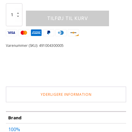
100%
AIRMATIC
TILFØJ TIL KURV
2
YOUTH
GLOVES
RED/BLACK
antal
Varenummer (SKU):
491004300005
YDERLIGERE INFORMATION
Brand
100%