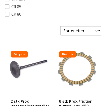
CR 85
CR 80
Sorter
Sort content
Din pris
Din pris
2 stk Prox
6 stk ProX Friction