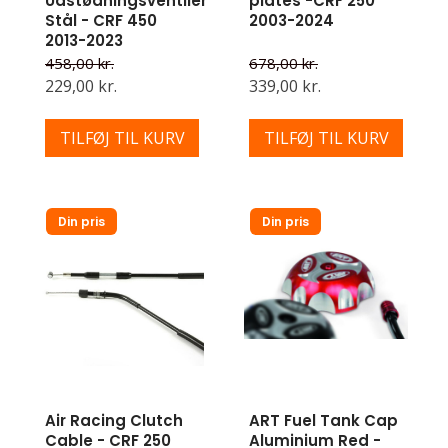
Udstødningsventiler
plates -CRF 250
Stål - CRF 450
2003-2024
2013-2023
458,00 kr.
678,00 kr.
229,00 kr.
339,00 kr.
TILFØJ TIL KURV
TILFØJ TIL KURV
Din pris
Din pris
Air Racing Clutch
ART Fuel Tank Cap
Cable - CRF 250
Aluminium Red -