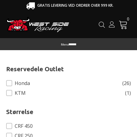
GRATIS LEVERING VED ORDRER OVER 999 KR.
0
Cart
Menu
Reservedele Outlet
Reservedele Outlet
Honda
(26)
KTM
(1)
Størrelse
Størrelse
CRF 450
CRF 250