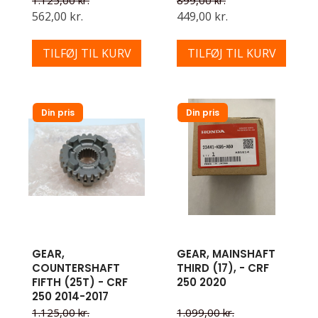
1.125,00 kr.
899,00 kr.
562,00 kr.
449,00 kr.
TILFØJ TIL KURV
TILFØJ TIL KURV
Din pris
Din pris
GEAR,
GEAR, MAINSHAFT
COUNTERSHAFT
THIRD (17), - CRF
FIFTH (25T) - CRF
250 2020
250 2014-2017
1.125,00 kr.
1.099,00 kr.