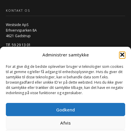
KONTAKT OS
Westside ApS
Erhvervsparken 8A
4621 Gadstrup
Tlf. 59 29 13 01
Mail:
info@w-rs.dk
Administrer samtykke
CVR: 40796932
For at give dig de bedste oplevelser bruger vi teknologier som cookies
FØLG OS PÅ SOCIALE MEDIER
til at gemme og/eller få adgang til enhedsoplysninger. Hvis du giver dit
samtykke til disse teknologier, kan vi behandle data som f.eks.
browsingadfærd eller unikke ID'er på dette websted. Hvis du ikke giver
dit samtykke eller trækker dit samtykke tilbage, kan det have en negativ
indvirkning på visse funktioner og egenskaber.
Godkend
Afvis
0