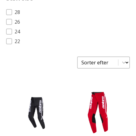
Størrelse
28
26
24
22
Sorter
Sort content