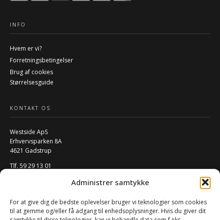
INFO
Hvem er vi?
Forretningsbetingelser
Brug af cookies
Størrelsesguide
KONTAKT OS
Westside ApS
Erhvervsparken 8A
4621 Gadstrup
Tlf. 59 29 13 01
Mail:
info@w-rs.dk
Administrer samtykke
CVR: 40796932
For at give dig de bedste oplevelser bruger vi teknologier som cookies
FØLG OS PÅ SOCIALE MEDIER
til at gemme og/eller få adgang til enhedsoplysninger. Hvis du giver dit
samtykke til disse teknologier, kan vi behandle data som f.eks.