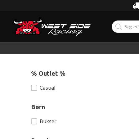
Products
search
% Outlet %
% Outlet %
Casual
Børn
Børn
Bukser